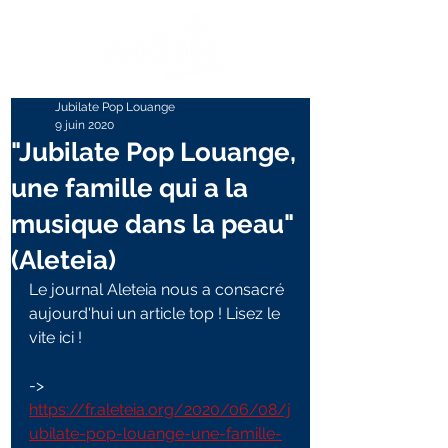
Jubilate Pop Louange
9 juin 2020
"Jubilate Pop Louange,
une famille qui a la
musique dans la peau"
(Aleteia)
Le journal Aleteia nous a consacré 
aujourd'hui un article top ! Lisez le 
vite ici !
-> 
https://fr.aleteia.org/2020/06/08/j
ubilate-pop-louange-une-famille-