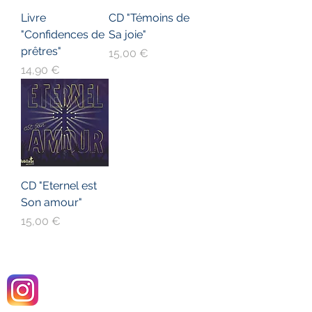
Livre
CD "Témoins de
"Confidences de
Sa joie"
prêtres"
Prix
15,00 €
Prix
14,90 €
CD "Eternel est
Son amour"
Prix
15,00 €
Instagram