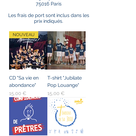
75016 Paris
Les frais de port sont inclus dans les
prix indiqués.
NOUVEAU
CD "Sa vie en
T-shirt "Jubilate
abondance"
Pop Louange"
Prix
Prix
15,00 €
15,00 €